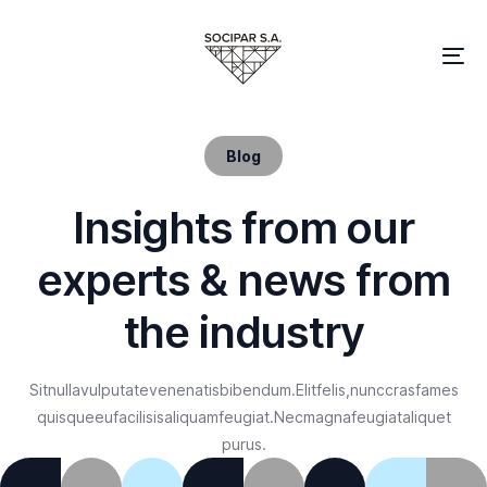
Blog
I
n
s
i
g
h
t
s
f
r
o
m
o
u
r
e
x
p
e
r
t
s
&
n
e
w
s
f
r
o
m
t
h
e
i
n
d
u
s
t
r
y
Sit
nulla
vulputate
venenatis
bibendum.
Elit
felis,
nunc
cras
fames
quisque
eu
facilisis
aliquam
feugiat.
Nec
magna
feugiat
aliquet
purus.