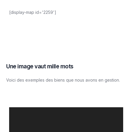
[display-map id='2259']
U
n
e
i
m
a
g
e
v
a
u
t
m
i
l
l
e
m
o
t
s
Voici des exemples des biens que nous avons en gestion.