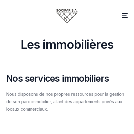
L
e
s
i
m
m
o
b
i
l
i
è
r
e
s
N
o
s
s
e
r
v
i
c
e
s
i
m
m
o
b
i
l
i
e
r
s
Nous disposons de nos propres ressources pour la gestion
de son parc immobilier, allant des appartements privés aux
locaux commerciaux.