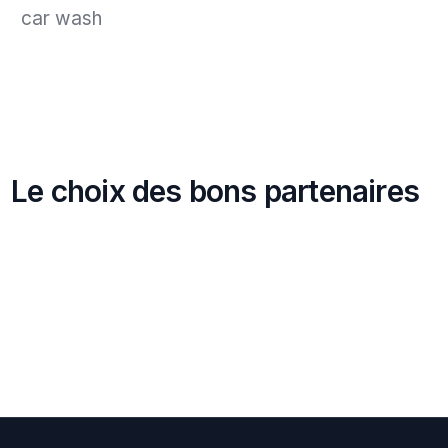
car wash
L
e
c
h
o
i
x
d
e
s
b
o
n
s
p
a
r
t
e
n
a
i
r
e
s