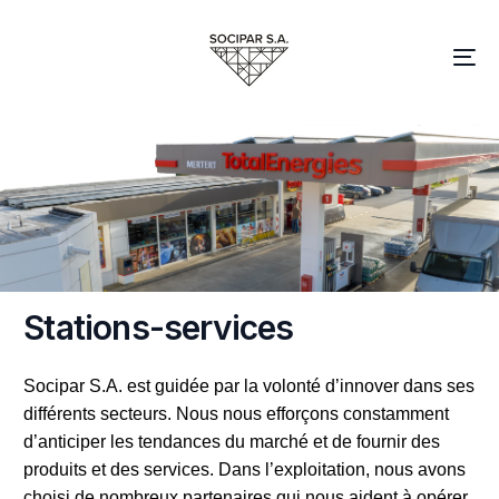
S
t
a
t
i
o
n
s
-
s
e
r
v
i
c
e
s
Socipar
S.A. est guidée par la volonté d’i
nnover
dans ses
différents secteurs. Nous nous efforçons constamment
d’anticiper les tendances du marché et de fournir des
produits et des
services.
Dans l’exploitation
, nous avons
choisi
de nombreux partenaires qui nous aident
à opérer