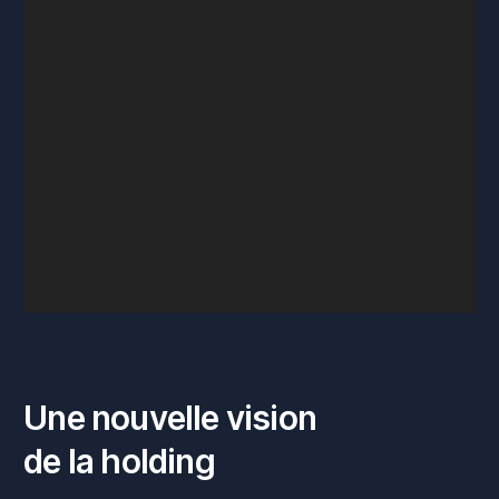
U
n
e
n
o
u
v
e
l
l
e
v
i
s
i
o
n
d
e
l
a
h
o
l
d
i
n
g