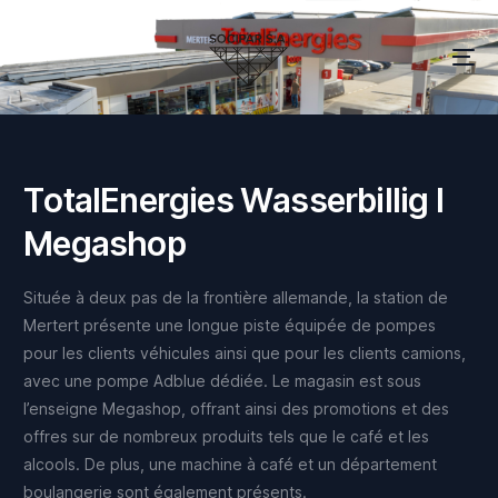
T
o
t
a
l
E
n
e
r
g
i
e
s
W
a
s
s
e
r
b
i
l
l
i
g
I
M
e
g
a
s
h
o
p
Située
à
deux
pas
de
la
frontière
allemande,
la
station
de
Mertert
présente
une
longue
piste
équipée
de
pompes
pour
les
clients
véhicules
ainsi
que
pour
les
clients
camions,
avec
une
pompe
Adblue
dédiée.
Le
magasin
est
sous
l’enseigne
Megashop,
offrant
ainsi
des
promotions
et
des
offres
sur
de
nombreux
produits
tels
que
le
café
et
les
alcools.
De
plus,
une
machine
à
café
et
un
département
boulangerie
sont
également
présents.